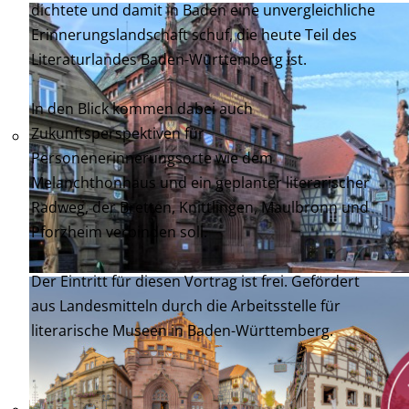
dichtete und damit in Baden eine unvergleichliche
Erinnerungslandschaft schuf, die heute Teil des
Literaturlandes Baden-Württemberg ist.
In den Blick kommen dabei auch
Zukunftsperspektiven für
Personenerinnerungsorte wie dem
Melanchthonhaus und ein geplanter literarischer
Radweg, der Bretten, Knittlingen, Maulbronn und
Pforzheim verbinden soll.
Der Eintritt für diesen Vortrag ist frei. Gefördert
aus Landesmitteln durch die Arbeitsstelle für
literarische Museen in Baden-Württemberg.