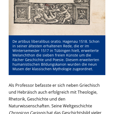
De artibus liberalibus oratio. Hagenau 1518. Schon
in seiner ältesten erhaltenen Rede, die er im
Wintersemester 1517 in Tübingen hielt, erweiterte
Melanchthon die sieben freien Künste um die
Fächer Geschichte und Poesie. Diesem erweiterten
humanistischen Bildungskanon wurden die neun
Musen der klassischen Mythologie zugeordnet.
Als Professor befasste er sich neben Griechisch
und Hebräisch auch erfolgreich mit Theologie,
Rhetorik, Geschichte und den
Naturwissenschaften. Seine Weltgeschichte
Chronicon Carionis
hat das Geschichtsbild vieler